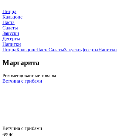
Пицца
Кальцоне
Паста
Салаты
Закуски
Десерты
Напитки
Пицца
Кальцоне
Паста
Салаты
Закуски
Десерты
Напитки
Маргарита
Рекомендованные товары
Ветчина с грибами
Ветчина с грибами
699
₽