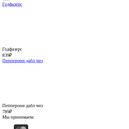
Годфазерс
Годфазерс
839
₽
Пепперони дабл чиз
Пепперони дабл чиз
789
₽
Мы принимаем: