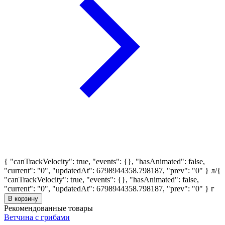
{ "canTrackVelocity": true, "events": {}, "hasAnimated": false,
"current": "0", "updatedAt": 6798944358.798187, "prev": "0" }
л
/
{
"canTrackVelocity": true, "events": {}, "hasAnimated": false,
"current": "0", "updatedAt": 6798944358.798187, "prev": "0" }
г
В корзину
Рекомендованные товары
Ветчина с грибами