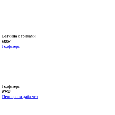
Ветчина с грибами
699
₽
Годфазерс
Годфазерс
839
₽
Пепперони дабл чиз