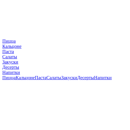
Пицца
Кальцоне
Паста
Салаты
Закуски
Десерты
Напитки
Пицца
Кальцоне
Паста
Салаты
Закуски
Десерты
Напитки