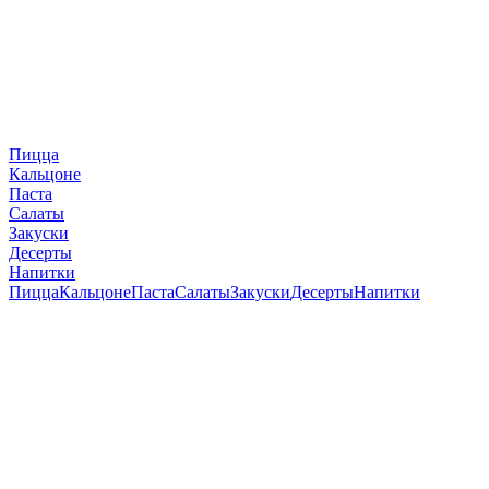
Пицца
Кальцоне
Паста
Салаты
Закуски
Десерты
Напитки
Пицца
Кальцоне
Паста
Салаты
Закуски
Десерты
Напитки