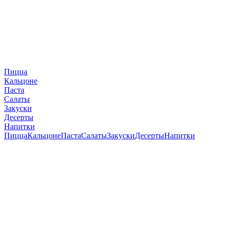
Пицца
Кальцоне
Паста
Салаты
Закуски
Десерты
Напитки
Пицца
Кальцоне
Паста
Салаты
Закуски
Десерты
Напитки